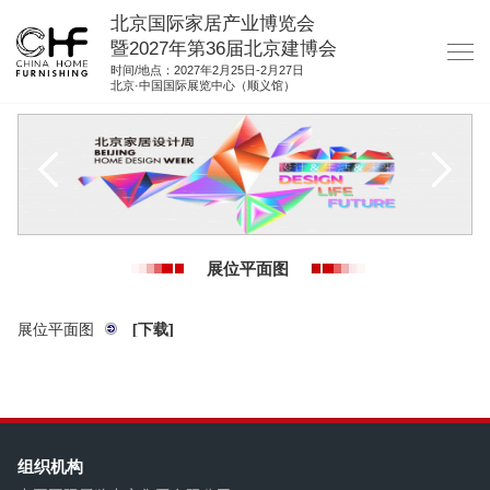
北京国际家居产业博览会
暨2027年第36届北京建博会
时间/地点：2027年2月25日-2月27日
北京·中国国际展览中心（顺义馆）
网站首页
关于我们
展商服务
观众服务
展位平面图
展位图纸
资料下载
展位平面图
[下载]
集团展会
参展联络
组织机构